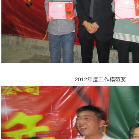
2012年度工作模范奖