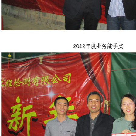
2012年度业务能手奖