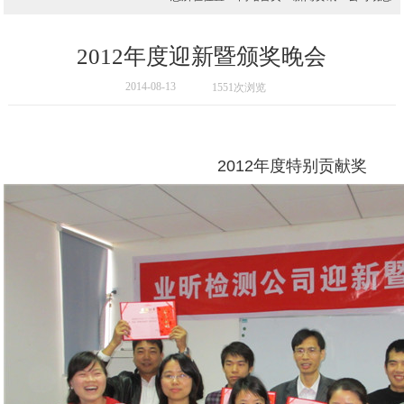
2012年度迎新暨颁奖晚会
2014-08-13
1551次浏览
2012年度特别贡献奖