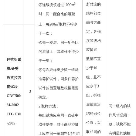
3
所对应的
③
连续浇筑超过
1000m
结构部位
时，同一配合比的混凝
由各方商
3
土，每
200m
取样不得少
定，各强
于一次；
度等级均
④
每一楼层、同一配合比
应留置，
的混凝土，其取样不得少
数量不宜
砼抗折试
于一组；
少于10
块/砼劈
⑤
每次取样至少留一组标
组，且不
裂抗拉强
准养护试件，同条件养护
应少于3
度试块
试件的留置组数根据需要
3
组，拆模
GB/T500
确定。
后放靠近
81-2002
同一组内的试
2.
取样方法：
结构部位
JTG E30
件尺寸必须一
每组试块应在同一盘砼中
位置，采
-2005
致，试块不能
取样制作，对于商品混凝
取相同的
有明显的缺棱
土应在同一车卸料
1/4
至
3/4