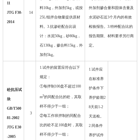
11
料10kg，外加剂5kg，或按
外加剂掺合量和固体含量及
JTG F30-
14
25L/组拌合物量提供原材
水泥砂石近3个月内的有效
2014
料。3.抗渗砼配合比设
检验报告。3.特种配合比的
计：水泥50kg，砂80kg，
报告期限、材料要求另行商
石130kg，掺合料15kg，外
定。
加剂5kg。
1.
试件的留置应符合以下
1.试件应
规定：
在标准养
①每拌制
100
盘不超过
100
护条件下
砼抗压试
3
m
的同配合比的砼，其取
养护龄期2
块
样不得少于一组；
8天前1-2
GB/T500
3
②每工作班拌制的同配合
天送检。
81-2002
比的砼不足
100
盘时，其取
2.同条件
JTG E30
样不得少于一组；
养护试件
-2005