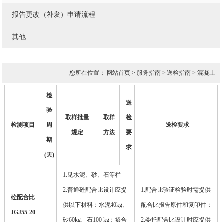
报告更改（补发）申请流程
其他
您所在位置：
网站首页
>
服务指南
>
送检指南
>
混凝土
检
送
验
取样批量
取样
检
检测项目
周
送检要求
规定
方法
要
期
求
(
天
)
1.
见水泥、砂、石等栏
2.
普通砼配合比设计应提
1.配合比验证检验时需提供
砼配合比
供以下材料：水泥40kg、
配合比报告原件和复印件；
JGJ55-20
砂60kg、石100 kg；掺合
2.委托配合比设计时应提供