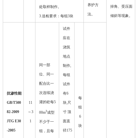
养护方
掉角、受压面
处取样制作。
法。
倾斜等现象。
3.
送检要求：每组
3
块
试件
应在
浇筑
地点
同一部
制作,
位、同一
每组
配合比一
试件
次连续浇
抗渗性能
有6
每
灌的砼每5
GB/T500
11
块,尺
组
3
82-2009
～
3
寸:顶
00m
成型
6
JTG E30
1
面直
不少于一
块
-2005
径175
组，且每