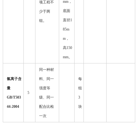
mm，
项工程不
底面
少于两
直径1
组。
85m
m，
高150
mm。
同一种材
氯离子含
料、同一
每
量
强度等
组
5
GB/T503
级、同一
3
44-2004
配合比检
块
一次